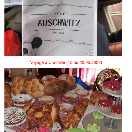
Voyage à Cracovie (15 au 20.05.2023)
352073711_1099451510963225