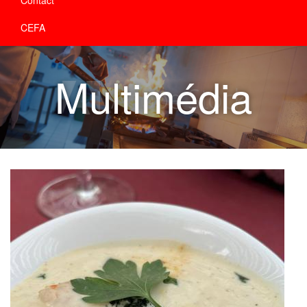
CEFA
Multimédia
351504572_771657057871728_