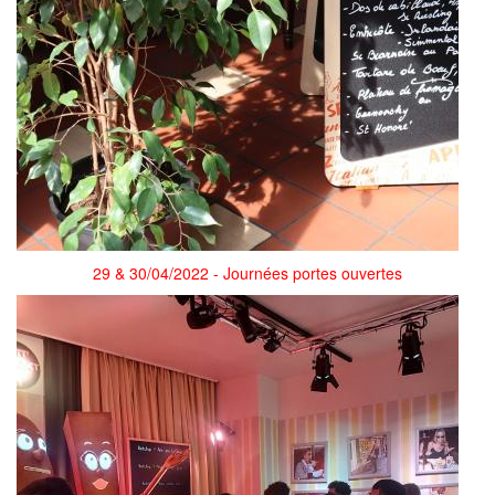
29 & 30/04/2022 - Journées portes ouvertes
1._musee_de_la_frite_2.jpg