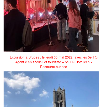
Excursion à Bruges , le jeudi 05 mai 2022, avec les 5e TQ
Agent.e en accueil et tourisme + 5e TQ Hôtelier.e -
Restaurat.eur.rice
277818449_381669007216430_