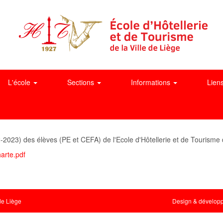
L'école
Sections
Informations
Lien
2023) des élèves (PE et CEFA) de l'Ecole d'Hôtellerie et de Tourisme de 
harte.pdf
de Liège
Design & développ