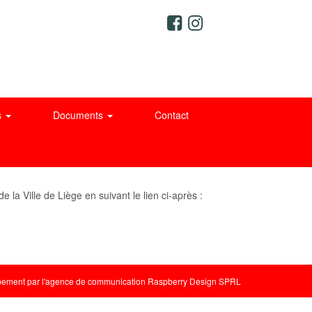
s
Documents
Contact
la Ville de Liège en suivant le lien ci-après :
ement par l'
agence de communication Raspberry Design SPRL