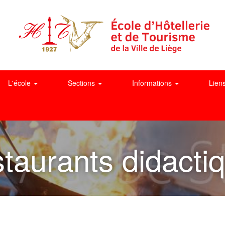
L'école
Sections
Informations
Lien
taurants didacti