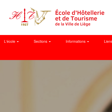
L'école
Sections
Informations
Lien