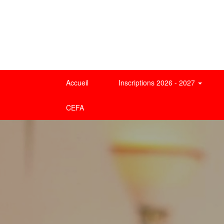
Accueil
Inscriptions 2026 - 2027
CEFA